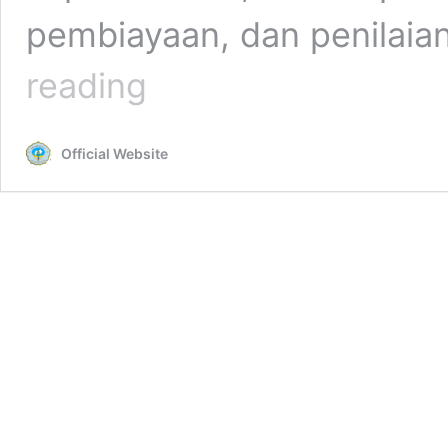
pembiayaan, dan penilaia
Diskusi
reading
8
Standar
Nasional
Official Website
Pendidikan