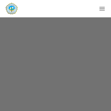
T
O
G
G
L
E
N
A
V
I
G
A
T
I
O
N