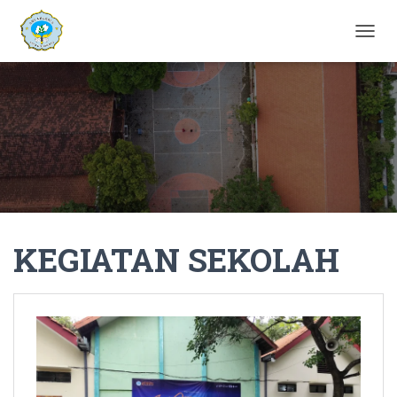
T
O
G
G
L
E
N
A
V
I
G
A
KEGIATAN SEKOLAH
T
I
O
N