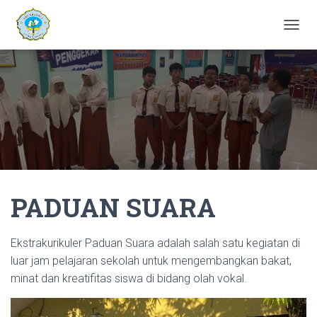
T
O
G
G
L
E
N
A
V
I
G
A
PADUAN SUARA
T
I
O
N
Ekstrakurikuler Paduan Suara adalah salah satu kegiatan di
luar jam pelajaran sekolah untuk mengembangkan bakat,
minat dan kreatifitas siswa di bidang olah vokal.