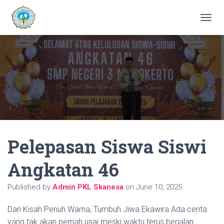
T
O
G
G
L
E
N
A
V
I
G
A
Pelepasan Siswa Siswi
T
I
O
Angkatan 46
N
Published by
Admin PKL Skanesa
on
June 10, 2025
Dari Kisah Penuh Warna, Tumbuh Jiwa Ekawira Ada cerita
yang tak akan pernah usai meski waktu terus berjalan.