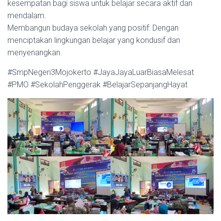
kesempatan bagi siswa untuk belajar secara aktif dan
mendalam.
Membangun budaya sekolah yang positif: Dengan
menciptakan lingkungan belajar yang kondusif dan
menyenangkan.
#SmpNegeri3Mojokerto #JayaJayaLuarBiasaMelesat
#PMO #SekolahPenggerak #BelajarSepanjangHayat