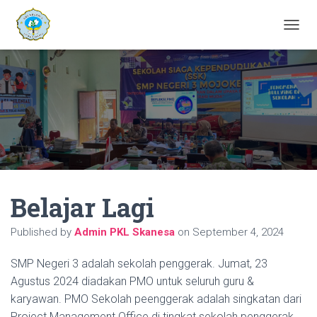
T
O
G
G
L
E
N
A
V
I
G
A
Belajar Lagi
T
I
O
Published by
Admin PKL Skanesa
on
September 4, 2024
N
SMP Negeri 3 adalah sekolah penggerak. Jumat, 23
Agustus 2024 diadakan PMO untuk seluruh guru &
karyawan. PMO Sekolah peenggerak adalah singkatan dari
Project Management Office di tingkat sekolah penggerak.