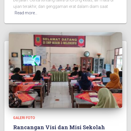
berjalan. Cerita tentang tawa di lorong kelas, air mata di
ujian terakhir, dan genggaman erat dalam diam saat
Read more…
GALERI FOTO
Rancangan Visi dan Misi Sekolah