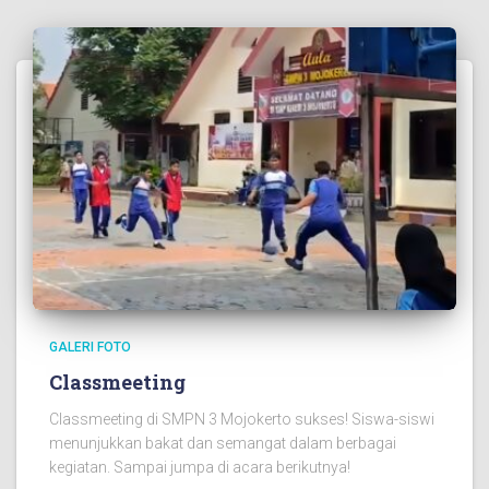
GALERI FOTO
Classmeeting
Classmeeting di SMPN 3 Mojokerto sukses! Siswa-siswi
menunjukkan bakat dan semangat dalam berbagai
kegiatan. Sampai jumpa di acara berikutnya!