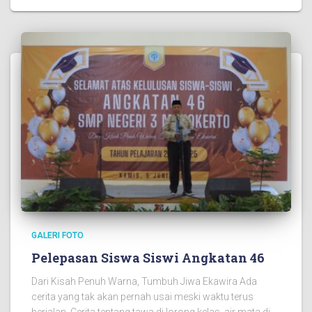
GALERI FOTO
Pelepasan Siswa Siswi Angkatan 46
Dari Kisah Penuh Warna, Tumbuh Jiwa Ekawira Ada
cerita yang tak akan pernah usai meski waktu terus