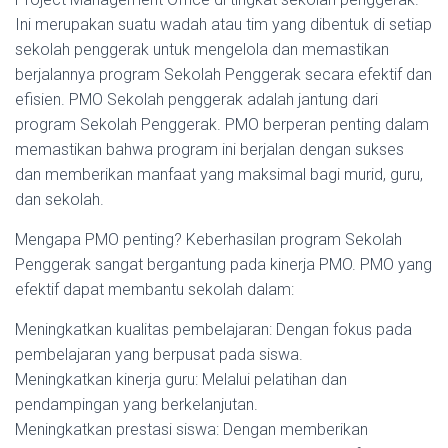
Ini merupakan suatu wadah atau tim yang dibentuk di setiap
sekolah penggerak untuk mengelola dan memastikan
berjalannya program Sekolah Penggerak secara efektif dan
efisien. PMO Sekolah penggerak adalah jantung dari
program Sekolah Penggerak. PMO berperan penting dalam
memastikan bahwa program ini berjalan dengan sukses
dan memberikan manfaat yang maksimal bagi murid, guru,
dan sekolah.
Mengapa PMO penting? Keberhasilan program Sekolah
Penggerak sangat bergantung pada kinerja PMO. PMO yang
efektif dapat membantu sekolah dalam:
Meningkatkan kualitas pembelajaran: Dengan fokus pada
pembelajaran yang berpusat pada siswa.
Meningkatkan kinerja guru: Melalui pelatihan dan
pendampingan yang berkelanjutan.
Meningkatkan prestasi siswa: Dengan memberikan