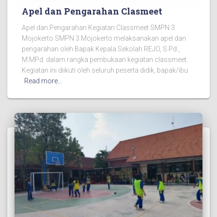
Apel dan Pengarahan Clasmeet
Apel dan Pengarahan Kegiatan Classmeet SMPN 3
Mojokerto SMPN 3 Mojokerto melaksanakan apel dan
pengarahan oleh Bapak Kepala Sekolah REJO, S.Pd.,
M.MPd. dalam rangka pembukaan kegiatan classmeet.
Kegiatan ini diikuti oleh seluruh peserta didik, bapak/ibu
Read more…