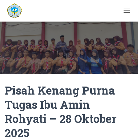
T
O
G
G
L
E
N
A
V
I
G
A
Pisah Kenang Purna
T
I
O
Tugas Ibu Amin
N
Rohyati – 28 Oktober
2025