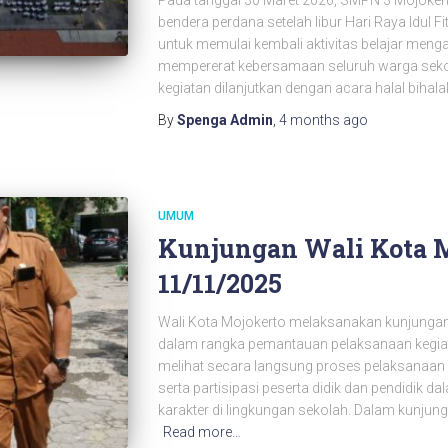
Pada tanggal 30 Maret 2026, SMPN 3 Mojoker
bendera perdana setelah libur Hari Raya Idul F
untuk memulai kembali aktivitas belajar meng
mempererat kebersamaan seluruh warga sekol
kegiatan dilanjutkan dengan acara halal bihalal
By
Spenga Admin
,
4 months
ago
UMUM
Kunjungan Wali Kota M
11/11/2025
Wali Kota Mojokerto melaksanakan kunjungan 
dalam rangka pemantauan pelaksanaan kegiata
melihat secara langsung proses pelaksanaan 
serta partisipasi peserta didik dan pendidi
karakter di lingkungan sekolah. Dalam kunjung
Read more…