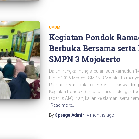
UMUM
Kegiatan Pondok Rama
Berbuka Bersama serta 
SMPN 3 Mojokerto
Dalam rangka mengisi bulan suci Ramadan 144
tahun 2026 Masehi, SMPN 3 Mojokerto menye
Ramadan yang diikuti oleh seluruh siswa den
Kegiatan Pondok Ramadan ini diisi dengan ber
tadarus Al-Qur’an, kajian keislaman, serta pe
Read more…
By
Spenga Admin
,
4 months
ago