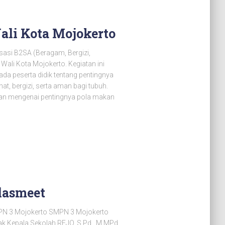
Wali Kota Mojokerto
asi B2SA (Beragam, Bergizi,
ali Kota Mojokerto. Kegiatan ini
a peserta didik tentang pentingnya
 bergizi, serta aman bagi tubuh.
ahan mengenai pentingnya pola makan
lasmeet
PN 3 Mojokerto SMPN 3 Mojokerto
k Kepala Sekolah REJO, S.Pd., M.MPd.