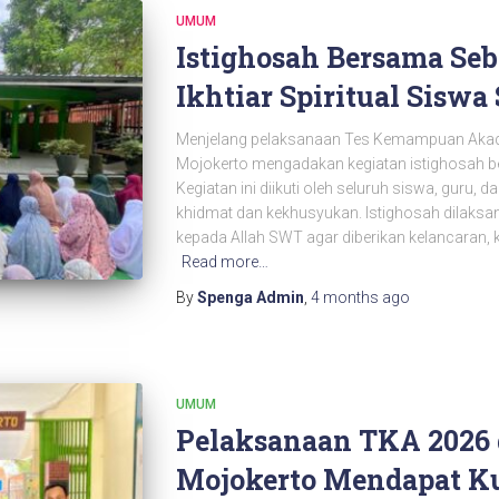
UMUM
Istighosah Bersama Se
Ikhtiar Spiritual Sisw
Menjelang pelaksanaan Tes Kemampuan Akad
Mojokerto mengadakan kegiatan istighosah ber
Kegiatan ini diikuti oleh seluruh siswa, guru,
khidmat dan kekhusyukan. Istighosah dilak
kepada Allah SWT agar diberikan kelancaran, k
Read more…
By
Spenga Admin
,
4 months
ago
UMUM
Pelaksanaan TKA 2026
Mojokerto Mendapat K