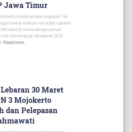
P Jawa Timur
Mojokerto melaksanakan kegiatan Tes
ai bentuk evaluasi terhadap capaian
ti oleh seluruh siswa dengan penuh
aan Tes Kemampuan Akademik 2026
eh
Read more…
 Lebaran 30 Maret
PN 3 Mojokerto
h dan Pelepasan
Rahmawati