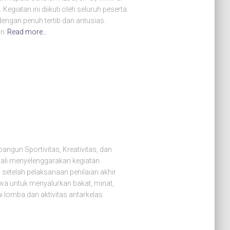
giatan ini diikuti oleh seluruh peserta
 dengan penuh tertib dan antusias.
an
Read more…
gun Sportivitas, Kreativitas, dan
li menyelenggarakan kegiatan
setelah pelaksanaan penilaian akhir
swa untuk menyalurkan bakat, minat,
lomba dan aktivitas antarkelas.