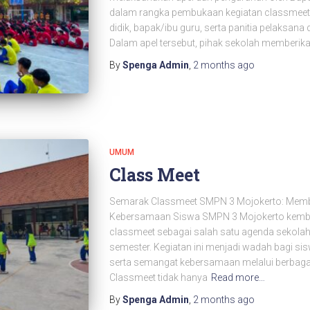
dalam rangka pembukaan kegiatan classmeet. Ke
didik, bapak/ibu guru, serta panitia pelaksana
Dalam apel tersebut, pihak sekolah memberik
By
Spenga Admin
,
2 months
ago
UMUM
Class Meet
Semarak Classmeet SMPN 3 Mojokerto: Memban
Kebersamaan Siswa SMPN 3 Mojokerto kemba
classmeet sebagai salah satu agenda sekolah 
semester. Kegiatan ini menjadi wadah bagi si
serta semangat kebersamaan melalui berbagai 
Classmeet tidak hanya
Read more…
By
Spenga Admin
,
2 months
ago