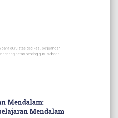
ara guru atas dedikasi, perjuangan,
ngenang peran penting guru sebagai
…
an Mendalam:
belajaran Mendalam