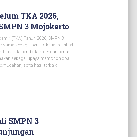
belum TKA 2026,
a SMPN 3 Mojokerto
emik (TKA) Tahun 2026, SMPN 3
sama sebagai bentuk ikhtiar spiritual.
 dan tenaga kependidikan dengan penuh
sanakan sebagai upaya memohon doa
emudahan, serta hasil terbaik
 di SMPN 3
unjungan