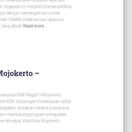
to melaksanakan kegiatan upacara
itri. Kegiatan ini menjadi momen penting
ajar dengan semangat baru serta
ah. Setelah pelaksanaan upacara,
 yang diikuti
Read more…
ojokerto –
kerja ke SMP Negeri 3 Mojokerto
n KDK. Kunjungan ini bertujuan untuk
kegiatan, kesiapan sarana prasarana,
k dalam mendukung program penguatan
an tersebut, Wali Kota Mojokerto