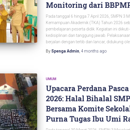
Monitoring dari BBPM
Pada tanggal 6 hingga 7 April 2026, SMPN 3 
Kemampuan Akademik (TKA) Tahun 2026 sebag
pembelajaran peserta didik. Kegiatan ini diiku
kedisiplinan dan tanggung jawab. Pelaksan
berjalan dengan tertib dan lancar, didukung ol
By
Spenga Admin
,
4 months
ago
UMUM
Upacara Perdana Pasca
2026: Halal Bihalal SM
Bersama Komite Sekola
Purna Tugas Ibu Umi 