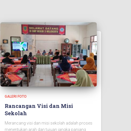
GALERI FOTO
Rancangan Visi dan Misi
Sekolah
Merancang visi dan misi sekolah adalah proses
menentukan arah dan tujuan jangka panjang