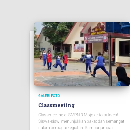
GALERI FOTO
Classmeeting
Classmeeting di SMPN 3 Mojokerto sukses!
Siswa-siswi menunjukkan bakat dan semangat
dalam berbagai kegiatan. Sampai jumpa di