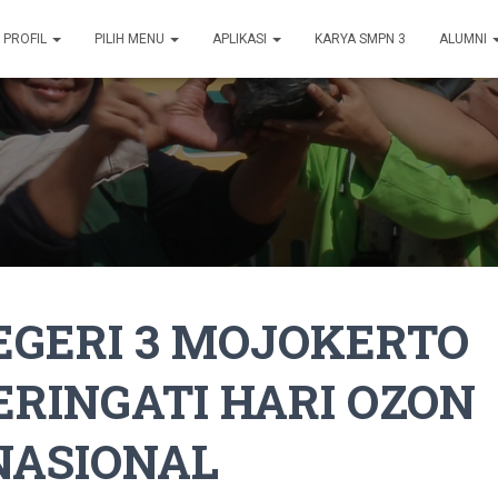
PROFIL
PILIH MENU
APLIKASI
KARYA SMPN 3
ALUMNI
EGERI 3 MOJOKERTO
RINGATI HARI OZON
NASIONAL