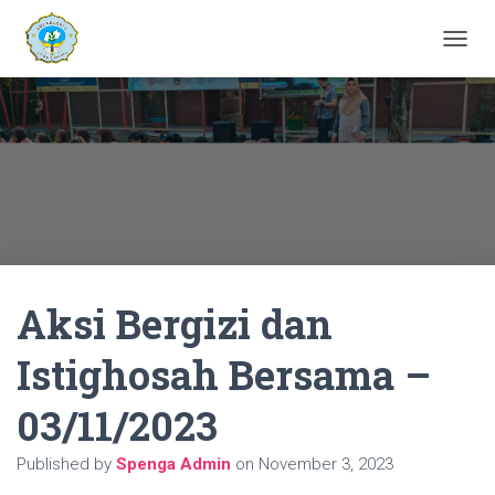
T
O
G
G
L
E
N
A
V
I
G
A
Aksi Bergizi dan
T
I
O
Istighosah Bersama –
N
03/11/2023
Published by
Spenga Admin
on
November 3, 2023