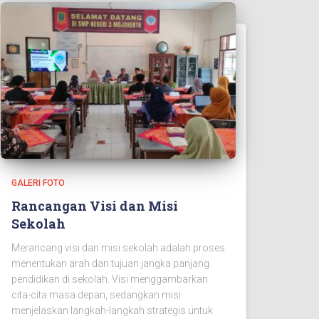
GALERI FOTO
Rancangan Visi dan Misi
Sekolah
Merancang visi dan misi sekolah adalah proses
menentukan arah dan tujuan jangka panjang
pendidikan di sekolah. Visi menggambarkan
cita-cita masa depan, sedangkan misi
menjelaskan langkah-langkah strategis untuk