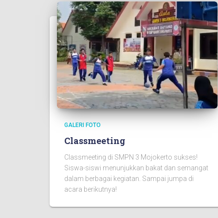
GALERI FOTO
Classmeeting
Classmeeting di SMPN 3 Mojokerto sukses!
Siswa-siswi menunjukkan bakat dan semangat
dalam berbagai kegiatan. Sampai jumpa di
acara berikutnya!