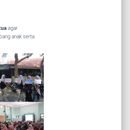
tua
agar
ang anak serta