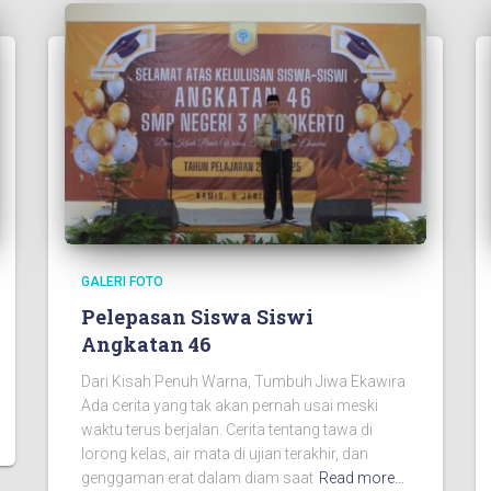
GALERI FOTO
Pelepasan Siswa Siswi
Angkatan 46
Dari Kisah Penuh Warna, Tumbuh Jiwa Ekawira
Ada cerita yang tak akan pernah usai meski
waktu terus berjalan. Cerita tentang tawa di
lorong kelas, air mata di ujian terakhir, dan
genggaman erat dalam diam saat
Read more…