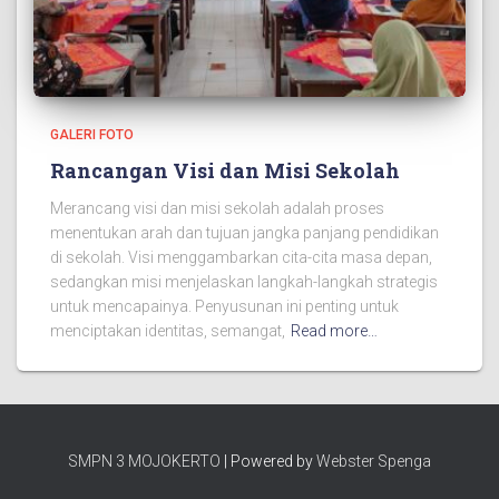
GALERI FOTO
Rancangan Visi dan Misi Sekolah
Merancang visi dan misi sekolah adalah proses
menentukan arah dan tujuan jangka panjang pendidikan
di sekolah. Visi menggambarkan cita-cita masa depan,
sedangkan misi menjelaskan langkah-langkah strategis
untuk mencapainya. Penyusunan ini penting untuk
menciptakan identitas, semangat,
Read more…
SMPN 3 MOJOKERTO
| Powered by
Webster Spenga