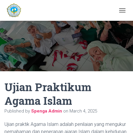
T
O
G
G
L
E
N
A
V
I
G
A
Ujian Praktikum
T
I
O
Agama Islam
N
Published by
Spenga Admin
on
March 4, 2025
Ujian praktik Agama Islam adalah penilaian yang mengukur
pemahaman dan penerapan ajaran Islam dalam kehidupan